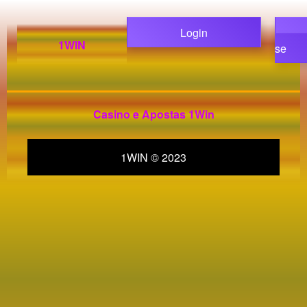
Login
1WIN
se
Casino e Apostas 1Win
1WIN © 2023